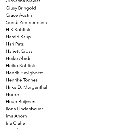
Giovanna Meyrat
Giusy Bringold
Grace Austin
Gundi Zimmermann
H K Kohfink
Harald Kaup
Hari Patz
Hariett Gross
Heike Abidi
Heiko Kohfink
Henrik Havighorst
Henrike Tönnes
Hilke D. Morgenthal
Horror
Huub Buijssen
Ilona Lindenbauer
Ima Ahorn
Ina Glahe