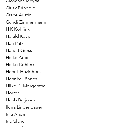
Giovanna Meyrat
Giusy Bringold
Grace Austin
Gundi Zimmermann
H K Kohfink
Harald Kaup
Hari Patz
Hariett Gross
Heike Abidi
Heiko Kohfink
Henrik Havighorst
Henrike Tönnes
Hilke D. Morgenthal
Horror
Huub Buijssen
Ilona Lindenbauer
Ima Ahorn
Ina Glahe