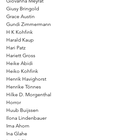
Giovanna Meyrat
Giusy Bringold
Grace Austin
Gundi Zimmermann
H K Kohfink
Harald Kaup
Hari Patz
Hariett Gross
Heike Abidi
Heiko Kohfink
Henrik Havighorst
Henrike Tönnes
Hilke D. Morgenthal
Horror
Huub Buijssen
Ilona Lindenbauer
Ima Ahorn
Ina Glahe