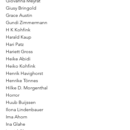
Giovanna Meyrat
Giusy Bringold
Grace Austin
Gundi Zimmermann
H K Kohfink
Harald Kaup
Hari Patz
Hariett Gross
Heike Abidi
Heiko Kohfink
Henrik Havighorst
Henrike Tönnes
Hilke D. Morgenthal
Horror
Huub Buijssen
Ilona Lindenbauer
Ima Ahorn
Ina Glahe