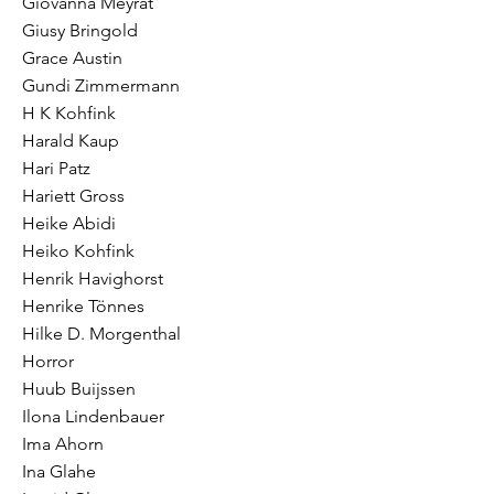
Giovanna Meyrat
Giusy Bringold
Grace Austin
Gundi Zimmermann
H K Kohfink
Harald Kaup
Hari Patz
Hariett Gross
Heike Abidi
Heiko Kohfink
Henrik Havighorst
Henrike Tönnes
Hilke D. Morgenthal
Horror
Huub Buijssen
Ilona Lindenbauer
Ima Ahorn
Ina Glahe