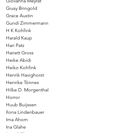
Giovanna Meyrat
Giusy Bringold
Grace Austin
Gundi Zimmermann
H K Kohfink
Harald Kaup
Hari Patz
Hariett Gross
Heike Abidi
Heiko Kohfink
Henrik Havighorst
Henrike Tönnes
Hilke D. Morgenthal
Horror
Huub Buijssen
Ilona Lindenbauer
Ima Ahorn
Ina Glahe