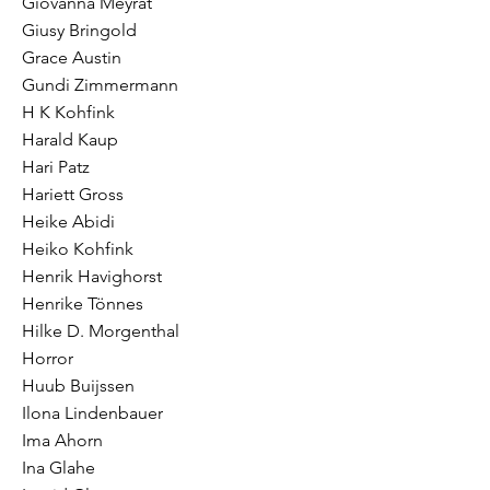
Giovanna Meyrat
Giusy Bringold
Grace Austin
Gundi Zimmermann
H K Kohfink
Harald Kaup
Hari Patz
Hariett Gross
Heike Abidi
Heiko Kohfink
Henrik Havighorst
Henrike Tönnes
Hilke D. Morgenthal
Horror
Huub Buijssen
Ilona Lindenbauer
Ima Ahorn
Ina Glahe