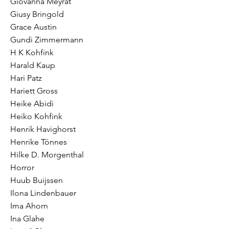
Giovanna Meyrat
Giusy Bringold
Grace Austin
Gundi Zimmermann
H K Kohfink
Harald Kaup
Hari Patz
Hariett Gross
Heike Abidi
Heiko Kohfink
Henrik Havighorst
Henrike Tönnes
Hilke D. Morgenthal
Horror
Huub Buijssen
Ilona Lindenbauer
Ima Ahorn
Ina Glahe