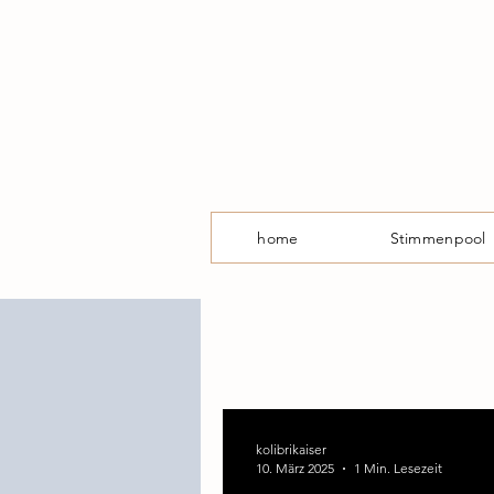
home
Stimmenpool
kolibrikaiser
10. März 2025
1 Min. Lesezeit